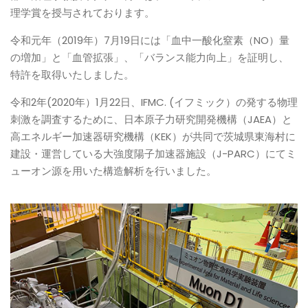
理学賞を授与されております。
令和元年（2019年）7月19日には「血中一酸化窒素（NO）量
の増加」と「血管拡張」、「バランス能力向上」を証明し、
特許を取得いたしました。
令和2年(2020年）1月22日、IFMC. (イフミック）の発する物理
刺激を調査するために、日本原子力研究開発機構（JAEA）と
高エネルギー加速器研究機構（KEK）が共同で茨城県東海村に
建設・運営している大強度陽子加速器施設（J-PARC）にてミ
ューオン源を用いた構造解析を行いました。