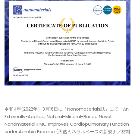
令和4年(2022年）3月16日に「Nanomaterials誌」にて「An
Externally-Applied, Natural-Mineral-Based Novel
Nanomaterial IFMC Improves Cardiopulmonary Function
under Aerobic Exercise (天然ミネラルベースの新規ナノ材料