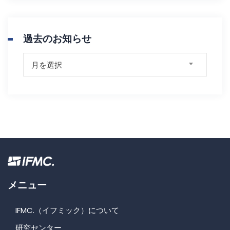
過去のお知らせ
過
月を選択
去
の
お
知
ら
せ
メニュー
IFMC.（イフミック）について
研究センター