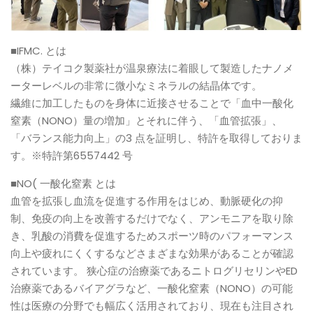
■IFMC. とは
（株）テイコク製薬社が温泉療法に着眼して製造したナノメ
ーターレベルの非常に微小なミネラルの結晶体です。
繊維に加工したものを身体に近接させることで「血中一酸化
窒素（NONO）量の増加」とそれに伴う、「血管拡張」、
「バランス能力向上」の3 点を証明し、特許を取得しておりま
す。※特許第6557442 号
■NO( 一酸化窒素 とは
血管を拡張し血流を促進する作用をはじめ、動脈硬化の抑
制、免疫の向上を改善するだけでなく、アンモニアを取り除
き、乳酸の消費を促進するためスポーツ時のパフォーマンス
向上や疲れにくくするなどさまざまな効果があることが確認
されています。 狭心症の治療薬であるニトログリセリンやED
治療薬であるバイアグラなど、一酸化窒素（NONO）の可能
性は医療の分野でも幅広く活用されており、現在も注目され